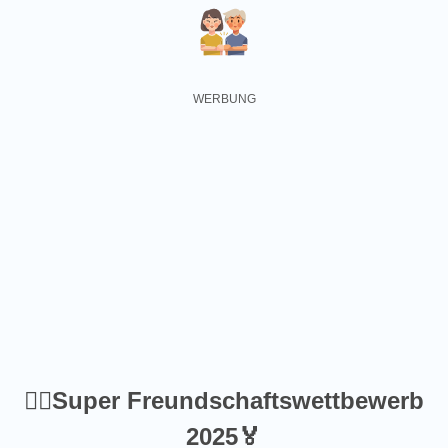
🦸‍♀️Super Freundschaftswettbewerb
2025🏅