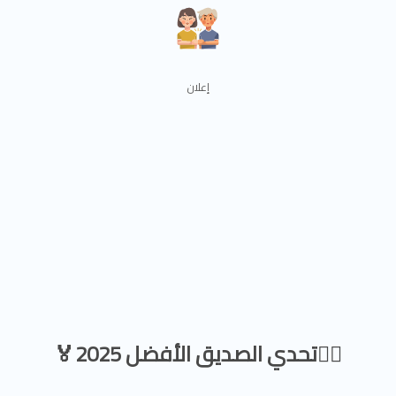
🦸‍♀️تحدي الصديق الأفضل 2025🏅